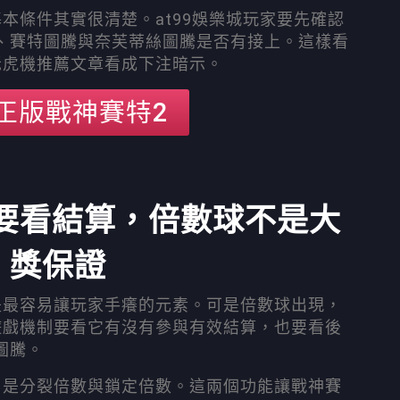
本條件其實很清楚。at99娛樂城玩家要先確認
、賽特圖騰與奈芙蒂絲圖騰是否有接上。這樣看
老虎機推薦文章看成下注暗示。
正版戰神賽特2
要看結算，倍數球不是大
獎保證
是最容易讓玩家手癢的元素。可是倍數球出現，
遊戲機制要看它有沒有參與有效結算，也要看後
圖騰。
，是分裂倍數與鎖定倍數。這兩個功能讓戰神賽