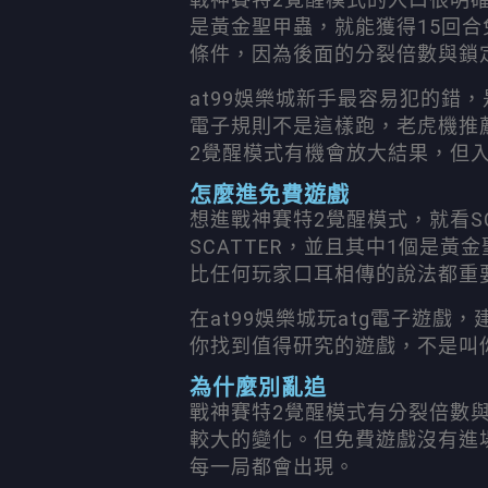
是黃金聖甲蟲，就能獲得15回
條件，因為後面的分裂倍數與鎖
at99娛樂城新手最容易犯的錯，
電子規則不是這樣跑，老虎機推
2覺醒模式有機會放大結果，但
怎麼進免費遊戲
想進戰神賽特2覺醒模式，就看S
SCATTER，並且其中1個是黃
比任何玩家口耳相傳的說法都重
在at99娛樂城玩atg電子遊
你找到值得研究的遊戲，不是叫
為什麼別亂追
戰神賽特2覺醒模式有分裂倍數
較大的變化。但免費遊戲沒有進
每一局都會出現。