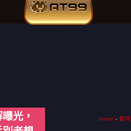
解曝光，
Home
-
賽特