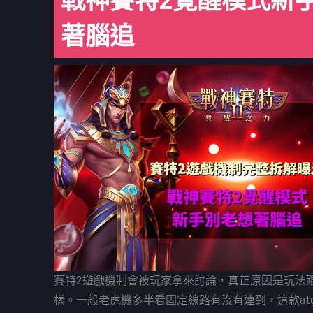
戰神賽特2覺醒模式新
著腦追
賽特2遊戲機制會被玩家拿來討論，真正原因是玩法
樣。一般老虎機多半看固定線路有沒有連到，這款at