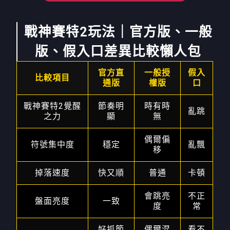
戰神賽特2玩法｜官方版、一般
版、假入口差異比較懶人包
官方直
一般授
假入
比較項目
通版
權版
口
戰神賽特2覺醒
節奏明
時有時
亂跳
之力
顯
無
偶爾偏
符號集中度
穩定
亂飄
移
掉落速度
快又順
普通
卡頓
會跳亮
不正
盤面亮度
一致
度
常
好抓節
偶爾混
看不