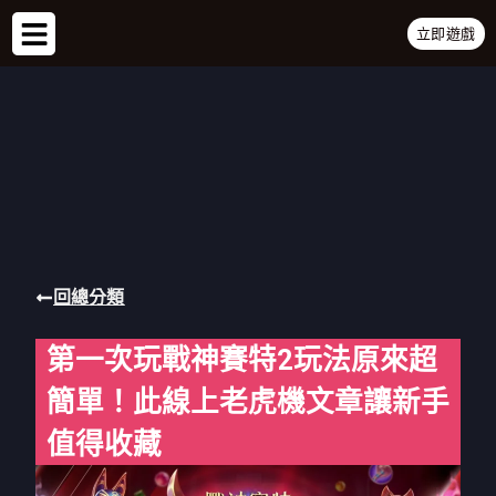
立即遊戲
首頁
賽特2攻略
賽特2消息
關於我們｜風暴賽特2
回總分類
第一次玩戰神賽特2玩法原來超
簡單！此線上老虎機文章讓新手
值得收藏