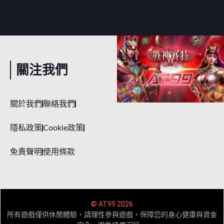
關注我們
關於我們
聯絡我們
隱私政策
Cookie政策
免責聲明
使用條款
© AT99 2026
所有遊戲僅供休閒體驗，請理性參與遊戲，保障您的身心健康與資金