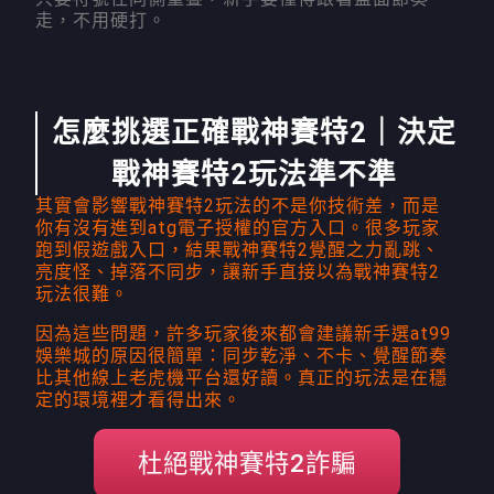
走，不用硬打。
怎麼挑選正確戰神賽特2｜決定
戰神賽特2玩法準不準
其實會影響戰神賽特2玩法的不是你技術差，而是
你有沒有進到atg電子授權的官方入口。很多玩家
跑到假遊戲入口，結果戰神賽特2覺醒之力亂跳、
亮度怪、掉落不同步，讓新手直接以為戰神賽特2
玩法很難。
因為這些問題，許多玩家後來都會建議新手選at99
娛樂城的原因很簡單：同步乾淨、不卡、覺醒節奏
比其他線上老虎機平台還好讀。真正的玩法是在穩
定的環境裡才看得出來。
杜絕戰神賽特2詐騙