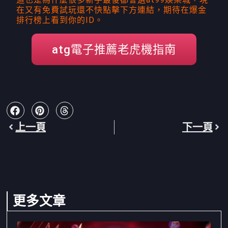
在又有免費試玩還不快點擊下方連結，期待在爆金
排行榜上看到你的ID。
atg電子推薦老虎機指南
上一頁
下一頁
更多文章