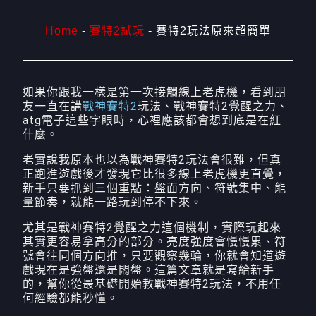
Home
-
賽特2試玩
-
賽特2玩法原來超簡單
如果你跟我一樣是第一次接觸線上老虎機，看到朋
友一直在講
戰神賽特2
玩法、戰神賽特2覺醒之力、
atg電子這些字眼時，心裡應該都會想到底是在紅
什麼。
老實說我原本也以為戰神賽特2玩法會很難，但真
正跑進遊戲後才發現它比很多線上老虎機更直覺，
新手只要抓到三個重點：盤面方向、符號集中、能
量節奏，就能一路玩到停不下來。
尤其是戰神賽特2覺醒之力這個機制，實際玩起來
其實更容易拿高分的部分。亮度強度會慢慢累、符
號會往同個方向推，只要觀察幾輪，你就會知道遊
戲現在是強盤還是悶盤。這篇文章就是寫給新手
的，幫你從最基礎開始教戰神賽特2玩法，不用任
何經驗都能秒懂。