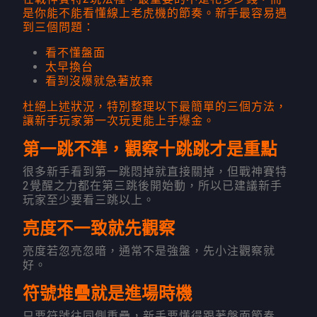
是你能不能看懂線上老虎機的節奏。新手最容易遇
到三個問題：
看不懂盤面
太早換台
看到沒爆就急著放棄
杜絕上述狀況，特別整理以下最簡單的三個方法，
讓新手玩家第一次玩更能上手爆金。
第一跳不準，觀察十跳跳才是重點
很多新手看到第一跳悶掉就直接關掉，但戰神賽特
2覺醒之力都在第三跳後開始動，所以已建議新手
玩家至少要看三跳以上。
亮度不一致就先觀察
亮度若忽亮忽暗，通常不是強盤，先小注觀察就
好。
符號堆疊就是進場時機
只要符號往同側重疊，新手要懂得跟著盤面節奏