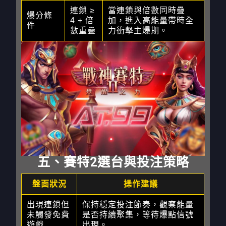
連鎖 ≥
當連鎖與倍數同時疊
爆分條
4 + 倍
加，進入高能量帶時全
件
數重疊
力衝擊主爆期。
五、賽特2選台與投注策略
盤面狀況
操作建議
出現連鎖但
保持穩定投注節奏，觀察能量
未觸發免費
是否持續聚集，等待爆點信號
遊戲
出現。