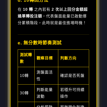
d. 10轉回分法
在
10 轉
之內若有
2 次以上回分金額超
過單轉投注額
，代表盤面能量已啟動爆
分累積階段，此時就是最佳進場時機！
e. 無分數時節奏測試
測試轉
觀察目標
判斷方向
數
測盤面活
10轉
確認是否死盤
性
判斷能量
若穩升可持續
30轉
波動
操作