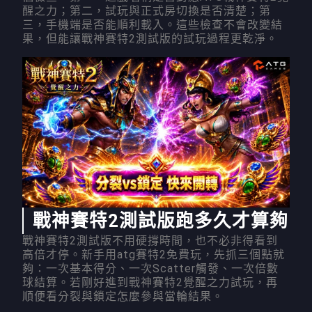
醒之力；第二，試玩與正式房切換是否清楚；第
三，手機端是否能順利載入。這些檢查不會改變結
果，但能讓戰神賽特2測試版的試玩過程更乾淨。
戰神賽特2測試版跑多久才算夠
戰神賽特2測試版不用硬撐時間，也不必非得看到
高倍才停。新手用atg賽特2免費玩，先抓三個點就
夠：一次基本得分、一次Scatter觸發、一次倍數
球結算。若剛好進到戰神賽特2覺醒之力試玩，再
順便看分裂與鎖定怎麼參與當輪結果。