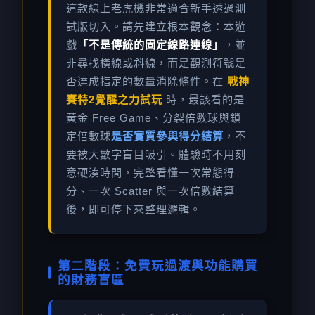
這款線上老虎機非常適合新手透過測
試版切入。請先建立根本觀念：本遊
戲
「不是傳統的固定線路連線」
，並
非尋找橫線或斜線，而是觀測符號是
否達成指定的數量消除條件。在
戰神
賽特2覺醒之力試玩
時，最該看的是
黃金 Free Game、分裂倍數球與鎖
定倍數球
是否實質參與得分結算
，不
要被大數字盲目吸引。體驗時不用刻
意硬湊時間，完整看懂一次常態得
分、一次 Scatter 與一次倍數結算
後，即可停下來整理邏輯。
第二階段：免費玩過渡與功能購買
的財務盲區