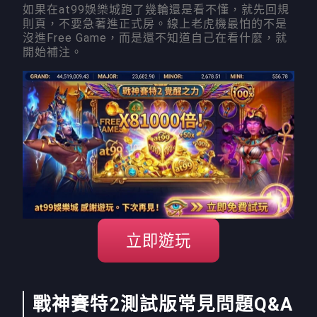
如果在at99娛樂城跑了幾輪還是看不懂，就先回規
則頁，不要急著進正式房。線上老虎機最怕的不是
沒進Free Game，而是還不知道自己在看什麼，就
開始補注。
立即遊玩
戰神賽特2測試版常見問題Q&A