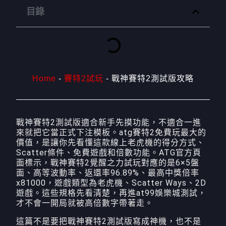
目錄
Home
-
賽特2試玩
-
戰神賽特2測試版攻略
戰神賽特2測試版適合新手先摸功能，不適合一進
來就把它當正式下注模板。atg賽特2免費玩最大的
價值，是讓你先看懂這款線上老虎機的得分方式、
Scatter條件、免費遊戲和倍數功能。ATG官方頁
面標示，戰神賽特2覺醒之力試玩對應的是6×5盤
面、高等波動率、返還率96.89%、最高中獎倍率
x81000，遊戲類型為老虎機、Scatter Ways、2D
遊戲。這些規格先看清楚，再進at99娛樂城測試，
才不會一開局就被高倍數字帶著走。
這篇不是要把戰神賽特2測試版寫成神機，也不是