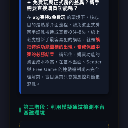
✦ 免費玩與正式房的差異？新手
需要直接購買功能嗎？
在
atg賽特2免費玩
的環境下，核心
目的是熟悉介面流程，避免進正式房
因手誤亂按造成真實投注損失。線上
老虎機新手最容易犯的誤區，就是
誤
把特殊功能圖標的出現，當成保證中
獎的必勝結果
。請記住，購買功能的
資金成本極高，在基本盤面、Scatter
與 Free Game 的連動機制尚未完全
理解前，盲目連買只會讓風控判斷更
混亂。
第三階段：利用模擬通道檢測平台
基建環境