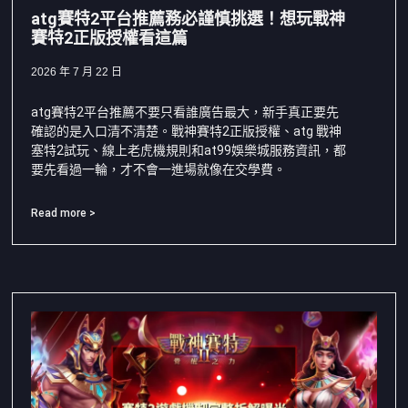
atg賽特2平台推薦務必謹慎挑選！想玩戰神
賽特2正版授權看這篇
2026 年 7 月 22 日
atg賽特2平台推薦不要只看誰廣告最大，新手真正要先
確認的是入口清不清楚。戰神賽特2正版授權、atg 戰神
塞特2試玩、線上老虎機規則和at99娛樂城服務資訊，都
要先看過一輪，才不會一進場就像在交學費。
Read more >