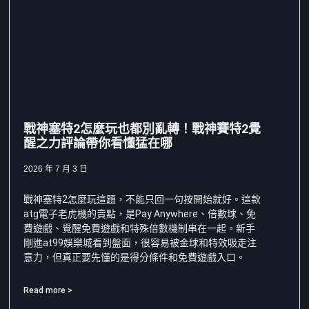
戰神塞特2怎麼玩也都別亂轉！戰神賽特2覺
醒之力評論帶你看懂猛在哪
2026 年 7 月 3 日
戰神塞特2怎麼玩這題，不能只回一句按開始就好。這款
atg電子老虎機的賣點，是Pay Anywhere、倍數球、免
費遊戲、覺醒免費遊戲和特殊倍數機制串在一起。新手
剛進at99娛樂城看到盤面，很容易被金球和特效吸走注
意力，但真正要先懂的是得分條件和免費遊戲入口。
Read more >