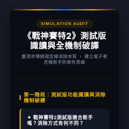
SIMULATION AUDIT
《戰神賽特2》測試版
識讀與全機制破譯
釐清非傳統固定線消除本質 ‧ 建立電子老
虎機新手防禦性思維
第一階段：測試版功能識讀與消除
機制破譯
✦ 戰神賽特2測試版適合新手
嗎？消除方式有何不同？