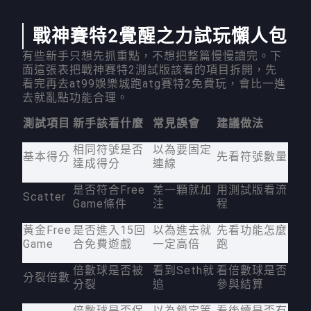
戰神賽特2覺醒之力試玩懶人包
有些新手只想先抓重點，不想把整篇慢慢讀完。下
面這張表把戰神賽特2測試版該看的項目拆開，先
看完再去at99娛樂城跑atg賽特2免費玩，會比一進
去就亂點功能合理。
測試項目
新手該看什麼
常見誤會
建議做法
相同符號是否
以為要固定
基本得分
先看符號數量
達成得分
連線
是否符合
Free
差一顆就加
用測試版看流
Scatter
Game
條件
注
程
黃金
Free
是否進入
15
回
以為進去就
先看功能怎麼
Game
合免費遊戲
一定高倍
跑
倍數球是否被
看到
Seth
就
看倍數球是否
分裂倍數
分裂
追
參與結算
倍數球是否保
以為鎖定等
看後續是否有