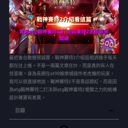
最近後台數據很誠實，戰神賽特2介紹這組詞幾乎每天
都在往上推。不是一兩篇文章在炒，而是真的有人在
找答案。身為長期在at99娛樂城操作老虎機的玩家，
我可以很直接地說，戰神賽特2不是靠話題紅，而是因
為atg戰神賽特二打法與atg戰神塞特2覺醒之力的結構
設計確實有差異。
目錄