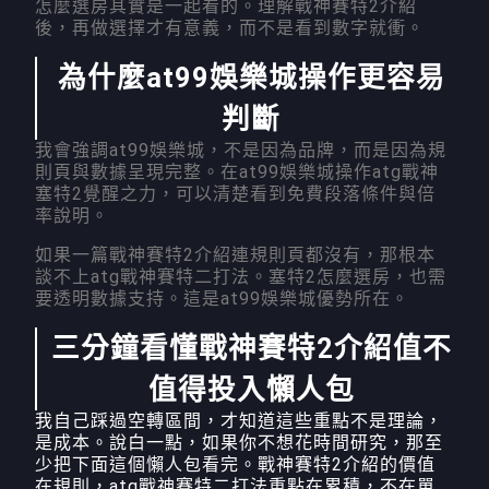
怎麼選房其實是一起看的。理解戰神賽特2介紹
後，再做選擇才有意義，而不是看到數字就衝。
為什麼at99娛樂城操作更容易
判斷
我會強調at99娛樂城，不是因為品牌，而是因為規
則頁與數據呈現完整。在at99娛樂城操作atg戰神
塞特2覺醒之力，可以清楚看到免費段落條件與倍
率說明。
如果一篇戰神賽特2介紹連規則頁都沒有，那根本
談不上atg戰神賽特二打法。塞特2怎麼選房，也需
要透明數據支持。這是at99娛樂城優勢所在。
三分鐘看懂戰神賽特2介紹值不
值得投入懶人包
我自己踩過空轉區間，才知道這些重點不是理論，
是成本。說白一點，如果你不想花時間研究，那至
少把下面這個懶人包看完。戰神賽特2介紹的價值
在規則，atg戰神賽特二打法重點在累積，不在單