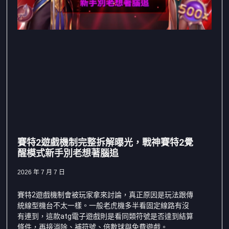
賽特2遊戲機制完整拆解曝光，戰神賽特2覺
醒模式新手別老想著腦追
2026 年 7 月 7 日
賽特2遊戲機制會被玩家拿來討論，真正原因是玩法跟傳
統線型機台不太一樣。一般老虎機多半看固定線路有沒
有連到，這款atg電子遊戲則是看同類符號是否達到結算
條件，再接消除、補符號、倍數球與免費遊戲。