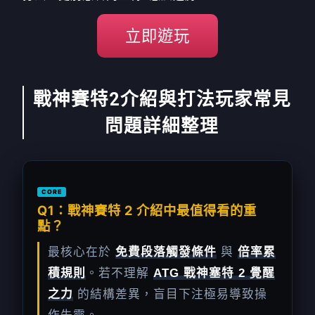
立即遊玩
戰神賽特2介紹與打法玩家常見
問題詳細整理
Q1：戰神賽特 2 介紹中最值得看的重
點？
最核心在於
免費段落觸發條件
與
倍率累
積規則
。若不理解
ATG 戰神塞特 2 覺醒
之力
的結構差異，盲目下注極易導致操