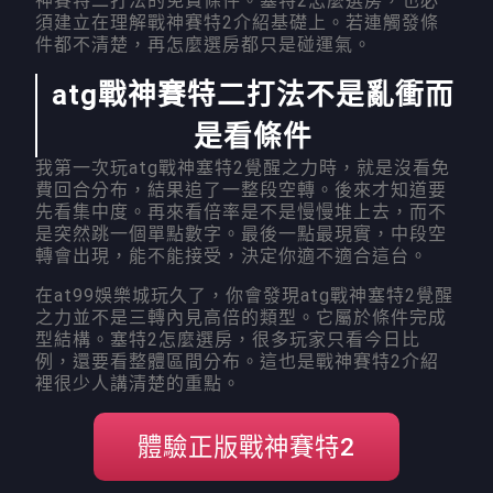
神賽特二打法的免費條件。塞特2怎麼選房，也必
須建立在理解戰神賽特2介紹基礎上。若連觸發條
件都不清楚，再怎麼選房都只是碰運氣。
atg戰神賽特二打法不是亂衝而
是看條件
我第一次玩atg戰神塞特2覺醒之力時，就是沒看免
費回合分布，結果追了一整段空轉。後來才知道要
先看集中度。再來看倍率是不是慢慢堆上去，而不
是突然跳一個單點數字。最後一點最現實，中段空
轉會出現，能不能接受，決定你適不適合這台。
在at99娛樂城玩久了，你會發現atg戰神塞特2覺醒
之力並不是三轉內見高倍的類型。它屬於條件完成
型結構。塞特2怎麼選房，很多玩家只看今日比
例，還要看整體區間分布。這也是戰神賽特2介紹
裡很少人講清楚的重點。
體驗正版戰神賽特2