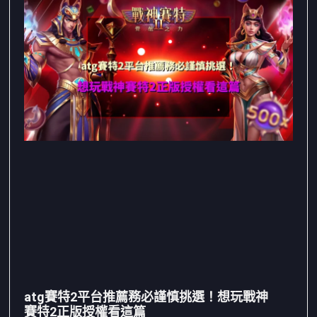
atg賽特2平台推薦務必謹慎挑選！想玩戰神
賽特2正版授權看這篇