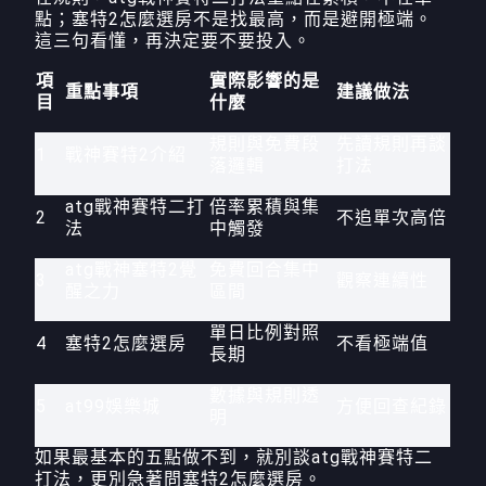
點；塞特2怎麼選房不是找最高，而是避開極端。
這三句看懂，再決定要不要投入。
項
實際影響的是
重點事項
建議做法
目
什麼
規則與免費段
先讀規則再談
1
戰神賽特
2
介紹
落邏輯
打法
atg
戰神賽特二打
倍率累積與集
2
不追單次高倍
法
中觸發
atg戰神塞特2覺
免費回合集中
3
觀察連續性
醒之力
區間
單日比例對照
4
塞特
2
怎麼選房
不看極端值
長期
數據與規則透
5
at99
娛樂城
方便回查紀錄
明
如果最基本的五點做不到，就別談atg戰神賽特二
打法，更別急著問塞特2怎麼選房。